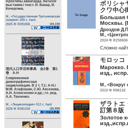
Архетипы авангарда. Каталог
ボリシャ
выставки./ текст. И. Вакар, И.
Кочергина.
クワ中心
Большая О
М., <Государственная Третьяковская
галерея> 200 c. hard
Москвы. (
2025 年 R281006
\29,150
Дроздов Д.П
М., <Центрп
2024 年 R256606
Сложно най
モロッコ
Марокко. 
現代人口学百科事典 全2巻 第1
изд., испр
巻 А-Н
Современная
демографическая
М., <Вокруг 
энциклопедия. В 2 т. Т.1: А-Н./
М.М. Агафошин, С.Ю. Аксенова,
2010 年 R96118
А.Н. Алексеенко и др.; гл. ред.
А.А. Ткаченко.
ザラトエ
М., <Энциклопедия> 512 c. hard
2026 年 R281318
\26,950
訂第８版
Золотое к
изд.,испр