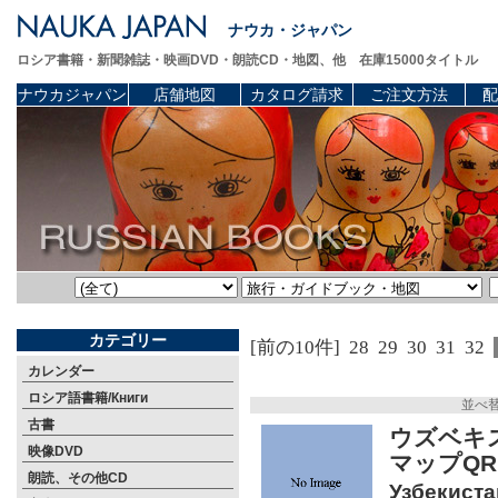
ナウカ・ジャパン
ロシア書籍・新聞雑誌・映画DVD・朗読CD・地図、他 在庫15000タイトル
ナウカジャパン
店舗地図
カタログ請求
ご注文方法
配
カテゴリー
[前の10件]
28
29
30
31
32
カレンダー
ロシア語書籍/Книги
並べ
古書
ウズベキ
映像DVD
マップQ
朗読、その他CD
Узбекиста