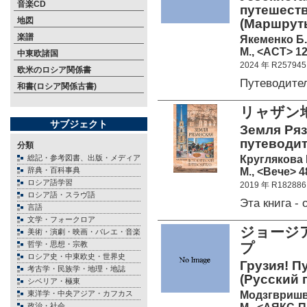
音楽CD
путешеств
地図
(Маршруты
楽譜
Якеменко Б.
М., <АСТ> 12
中東欧諸国
2024 年 R257945
欧米のロシア関係書
Путеводите
和書(ロシア関係古書)
リャザン
サブジェクト
Земля Ряз
путеводит
分類
Круглякова
総記・参考図書、出版・メディア
М., <Вече> 4
辞典・百科事典
ロシア語学習
2019 年 R182886
ロシア語・スラヴ語
Эта книга -
言語
文学・フォークロア
ジョージ
美術・演劇・映画・バレエ・音楽
哲学・思想・宗教
プ
ロシア史・中東欧史・世界史
Грузия! П
考古学・民族学・地理・地誌
(Русский 
シベリア・極東
Модзгвришв
東洋学・中央アジア・カフカス
政治・社会