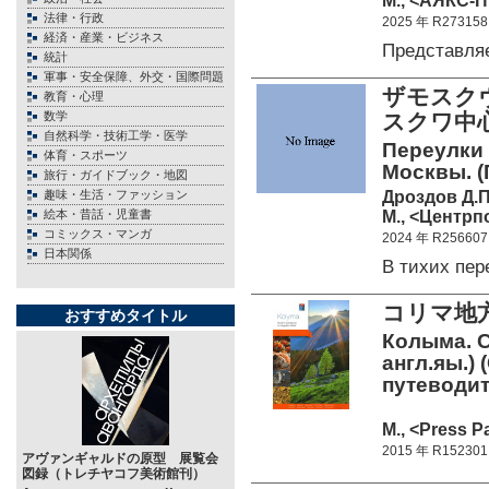
М., <АЯКС-П
法律・行政
2025 年 R273158
経済・産業・ビジネス
Представля
統計
軍事・安全保障、外交・国際問題
ザモスク
教育・心理
数学
スクワ中
自然科学・技術工学・医学
Переулки 
体育・スポーツ
Москвы. (
旅行・ガイドブック・地図
Дроздов Д.П
趣味・生活・ファッション
М., <Центрп
絵本・昔話・児童書
コミックス・マンガ
2024 年 R256607
日本関係
В тихих пе
コリマ地
おすすめタイトル
Колыма. С
англ.яы.)
путеводит
М., <Press P
2015 年 R152301
アヴァンギャルドの原型 展覧会
図録（トレチヤコフ美術館刊）