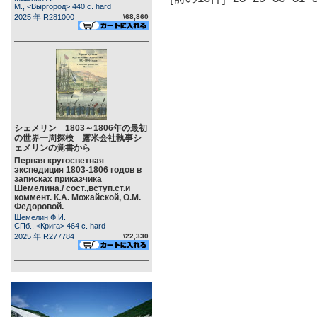
М., <Выргород> 440 c. hard
2025 年 R281000
\68,860
シェメリン 1803～1806年の最初
の世界一周探検 露米会社執事シ
ェメリンの覚書から
Первая кругосветная
экспедиция 1803-1806 годов в
записках приказчика
Шемелина./ сост.,вступ.ст.и
коммент. К.А. Можайской, О.М.
Федоровой.
Шемелин Ф.И.
СПб., <Крига> 464 c. hard
2025 年 R277784
\22,330