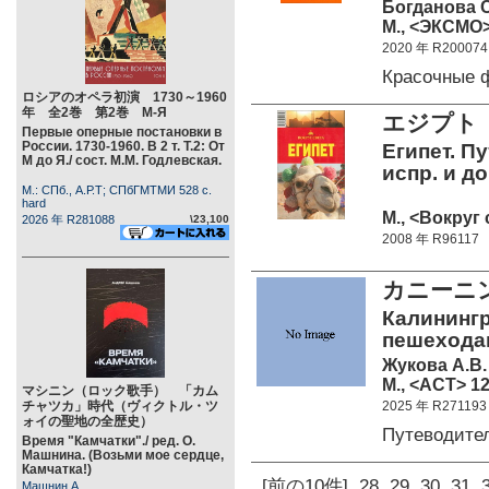
Богданова 
М., <ЭКСМО> 
2020 年 R200074
Красочные 
ロシアのオペラ初演 1730～1960
年 全2巻 第2巻 М-Я
エジプト
Первые оперные постановки в
России. 1730-1960. В 2 т. Т.2: От
Египет. Пу
М до Я./ сост. М.М. Годлевская.
испр. и до
М.: СПб., А.Р.Т; СПбГМТМИ 528 c.
hard
М., <Вокруг 
2026 年 R281088
\23,100
2008 年 R96117
カニーニ
Калинингр
пешехода
Жукова А.В.
М., <АСТ> 12
マシニン（ロック歌手） 「カム
チャツカ」時代（ヴィクトル・ツ
2025 年 R271193
ォイの聖地の全歴史）
Путеводите
Время "Камчатки"./ ред. О.
Машнина. (Возьми мое сердце,
Камчатка!)
[前の10件]
28
29
30
31
Машнин А.