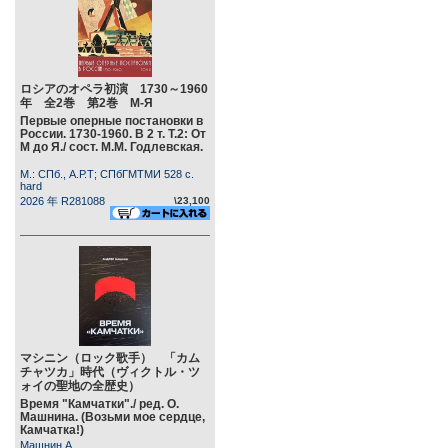
ロシアのオペラ初演 1730～1960
年 全2巻 第2巻 М-Я
Первые оперные постановки в
России. 1730-1960. В 2 т. Т.2: От
М до Я./ сост. М.М. Годлевская.
М.: СПб., А.Р.Т; СПбГМТМИ 528 c.
hard
2026 年 R281088
\23,100
マシニン（ロック歌手） 「カム
チャツカ」時代（ヴィクトル・ツ
ォイの聖地の全歴史）
Время "Камчатки"./ ред. О.
Машнина. (Возьми мое сердце,
Камчатка!)
Машнин А.