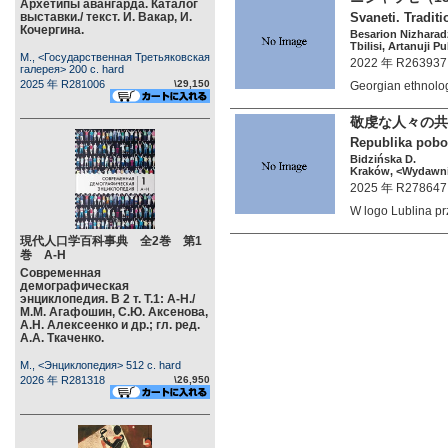
Архетипы авангарда. Каталог
выставки./ текст. И. Вакар, И.
Svaneti. Traditi
Кочергина.
Besarion Nizharad
Tbilisi, Artanuji P
М., <Государственная Третьяковская
2022 年 R263937
галерея> 200 c. hard
2025 年 R281006
\29,150
Georgian ethnol
敬虔な人々の共
Republika poboż
Bidzińska D.
Kraków, <Wydawni
2025 年 R278647
W logo Lublina p
現代人口学百科事典 全2巻 第1
巻 А-Н
Современная
демографическая
энциклопедия. В 2 т. Т.1: А-Н./
М.М. Агафошин, С.Ю. Аксенова,
А.Н. Алексеенко и др.; гл. ред.
А.А. Ткаченко.
М., <Энциклопедия> 512 c. hard
2026 年 R281318
\26,950