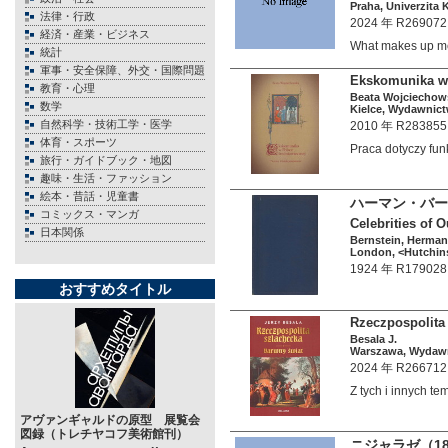
Praha, Univerzita K
法律・行政
2024 年 R269072
経済・産業・ビジネス
What makes up m
統計
軍事・安全保障、外交・国際問題
Ekskomunika w 
教育・心理
Beata Wojciechow
数学
Kielce, Wydawnict
自然科学・技術工学・医学
2010 年 R283855
体育・スポーツ
Praca dotyczy f
旅行・ガイドブック・地図
趣味・生活・ファッション
絵本・昔話・児童書
ハーマン・バー
コミックス・マンガ
Celebrities of O
日本関係
Bernstein, Herman
London, <Hutchins
1924 年 R179028
おすすめタイトル
Rzeczpospolita 
Besala J.
Warszawa, Wydawni
2024 年 R266712
Z tych i innych 
アヴァンギャルドの原型 展覧会
図録（トレチヤコフ美術館刊）
ニジャラゼ（18