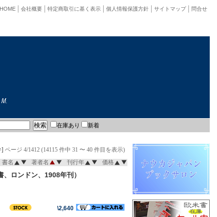
HOME
会社概要
特定商取引に基く表示
個人情報保護方針
サイトマップ
問合せ
在庫あり
新着
]
ページ 4/1412 (14115 件中 31 〜 40 件目を表示)
書名
著者名
刊行年
価格
書、ロンドン、1908年刊）
\2,640