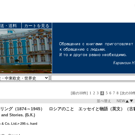
送・送料
カートを見る
[前の10件]
1
2
3
4
5
6
7
8
[次の10件
並べ替え NEW
リング（1874～1945） ロシアのこと エッセイと物語（英文）（古
and Stories. (Б.К.)
& Co. Ltd.> 295 c. hard