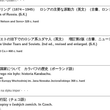
 north.--Down t・・・
リング（1874～1945） ロシアの主要な原動力（英文）（古書、ロンド
 of Russia. (Б.К.)
Nelson and Sons> 328 c. hard
エトの治下でのロシア系ユダヤ人（英文） 増訂第2版（古書、ニューヨ
 Under Tsars and Soviets. 2nd ed., revised and enlarged. (Б.К.)
 Co.> 468 c. hard
国家について カラバフの歴史（ポーランド語）
rego nie było: historia Karabachu.
tan
 Europy Wschodniej im. Jana Nowaka-Jeziorańskiego 368 c. hard
, na styku imper・・・
旅行記（チェコ語）
opisy v českých zemích. In Czech.
.