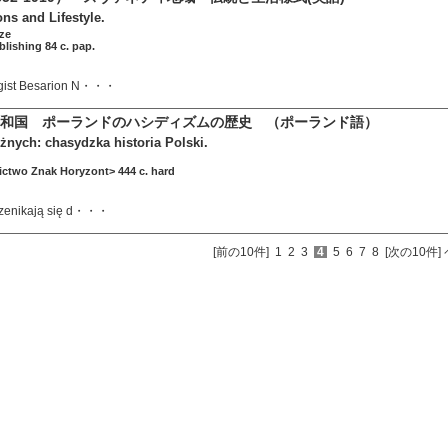
ons and Lifestyle.
ze
ublishing 84 c. pap.
ogist Besarion N・・・
和国 ポーランドのハシディズムの歴史 （ポーランド語）
nych: chasydzka historia Polski.
ctwo Znak Horyzont> 444 c. hard
rzenikają się d・・・
[前の10件]
1
2
3
4
5
6
7
8
[次の10件]