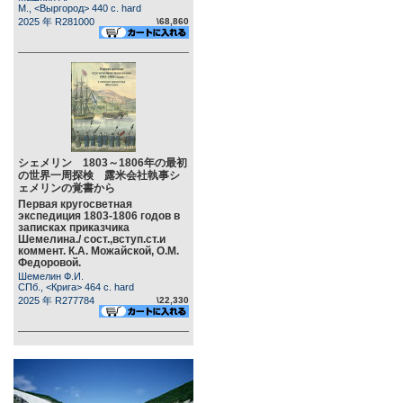
М., <Выргород> 440 c. hard
2025 年 R281000
\68,860
シェメリン 1803～1806年の最初
の世界一周探検 露米会社執事シ
ェメリンの覚書から
Первая кругосветная
экспедиция 1803-1806 годов в
записках приказчика
Шемелина./ сост.,вступ.ст.и
коммент. К.А. Можайской, О.М.
Федоровой.
Шемелин Ф.И.
СПб., <Крига> 464 c. hard
2025 年 R277784
\22,330