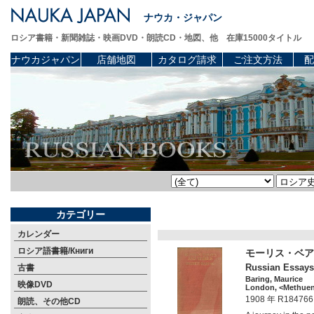
ナウカ・ジャパン
ロシア書籍・新聞雑誌・映画DVD・朗読CD・地図、他 在庫15000タイトル
ナウカジャパン
店舗地図
カタログ請求
ご注文方法
配
カテゴリー
カレンダー
ロシア語書籍/Книги
モーリス・ベア
Russian Essays 
古書
Baring, Maurice
映像DVD
London, <Methuen 
1908 年 R184766
朗読、その他CD