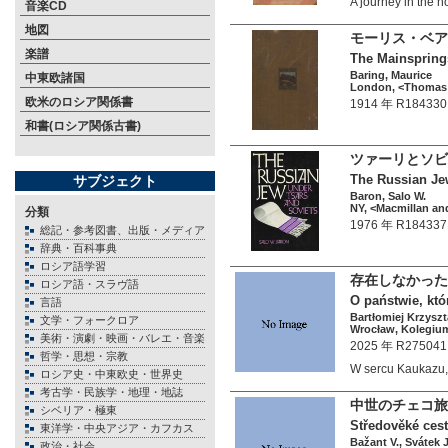
A journey in the
音楽CD
地図
モーリス・ベア
楽譜
The Mainsprings
Baring, Maurice
中東欧諸国
London, <Thomas 
欧米のロシア関係書
1914 年 R184330
和書(ロシア関係古書)
ツァーリとソビ
The Russian Jew
サブジェクト
Baron, Salo W.
NY, <Macmillan and
分類
1976 年 R184337
総記・参考図書、出版・メディア
辞典・百科事典
ロシア語学習
存在しなかった
ロシア語・スラヴ語
O państwie, któ
言語
Bartłomiej Krzysz
文学・フォークロア
Wrocław, Kolegium
美術・演劇・映画・バレエ・音楽
2025 年 R275041
哲学・思想・宗教
W sercu Kaukazu
ロシア史・中東欧史・世界史
考古学・民族学・地理・地誌
中世のチェコ
シベリア・極東
Středověké cest
東洋学・中央アジア・カフカス
Bažant V., Svátek J
政治・社会