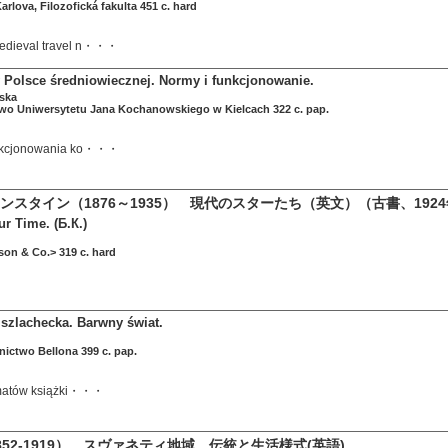
arlova, Filozofická fakulta 451 c. hard
edieval travel n・・・
Polsce średniowiecznej. Normy i funkcjonowanie.
ska
wo Uniwersytetu Jana Kochanowskiego w Kielcach 322 c. pap.
unkcjonowania ko・・・
ンスタイン（1876～1935） 現代のスターたち（英文）（古書、192
ur Time. (Б.К.)
on & Co.> 319 c. hard
szlachecka. Barwny świat.
ctwo Bellona 399 c. pap.
tematów książki・・・
52-1919） スヴァネティ地域 伝統と生活様式(英語)