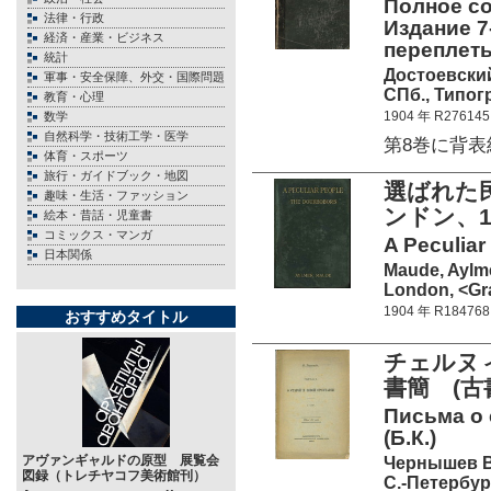
Полное со
法律・行政
Издание 7
経済・産業・ビジネス
переплеты
統計
Достоевский
軍事・安全保障、外交・国際問題
СПб., Типог
教育・心理
1904 年 R276145
数学
自然科学・技術工学・医学
第8巻に背表
体育・スポーツ
旅行・ガイドブック・地図
選ばれた
趣味・生活・ファッション
ンドン、1
絵本・昔話・児童書
コミックス・マンガ
A Peculiar
日本関係
Maude, Aylm
London, <Gra
1904 年 R184768
おすすめタイトル
チェルヌ
書簡 (古
Письма о 
(Б.К.)
アヴァンギャルドの原型 展覧会
Чернышев В
図録（トレチヤコフ美術館刊）
С.-Петербу