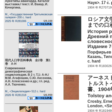
Архетипы авангарда. Каталог
Наук>. 17 c. 
выставки./ текст. И. Вакар, И.
Кочергина.
1904 年 R270719
М., <Государственная Третьяковская
галерея> 200 c. hard
ロシア文
2025 年 R281006
\29,150
までの口承
История р
Древний п
словеснос
Издание 7-
Порфирьев 
Казань, Тип
現代人口学百科事典 全2巻 第1
c. hard
巻 А-Н
1904 年 R183026
Современная
демографическая
энциклопедия. В 2 т. Т.1: А-Н./
アーネスト
М.М. Агафошин, С.Ю. Аксенова,
А.Н. Алексеенко и др.; гл. ред.
トルスト
А.А. Ткаченко.
書、190
М., <Энциклопедия> 512 c. hard
Tolstoy an
2026 年 R281318
\26,950
Crosby, Ern
London, <Sim
1904 年 R181949