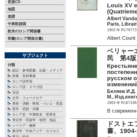
音楽CD
Louis XV e
地図
(Quatrieme 
楽譜
Albert Vanda
Paris, Librai
中東欧諸国
1903 年 R179773
欧米のロシア関係書
Albert Coun
和書(ロシア関係古書)
ベリャーエ
サブジェクト
民 第4版
分類
Крестьяне
総記・参考図書、出版・メディア
постепенн
辞典・百科事典
русском о
ロシア語学習
изменений
ロシア語・スラヴ語
Беляев И.Д.
言語
М., Изд.кни
文学・フォークロア
1903 年 R167196
美術・演劇・映画・バレエ・音楽
哲学・思想・宗教
В современ
ロシア史・中東欧史・世界史
考古学・民族学・地理・地誌
ドストエフ
シベリア・極東
書、1904-
東洋学・中央アジア・カフカス
政治・社会