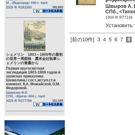
М., <Выргород> 440 c. hard
Швыров А. 
2025 年 R281000
\68,860
СПб., <Типо
1904 年 R77136
Установить
[前の10件]
3
4
5
6
7
8
シェメリン 1803～1806年の最初
の世界一周探検 露米会社執事シ
ェメリンの覚書から
Первая кругосветная
экспедиция 1803-1806 годов в
записках приказчика
Шемелина./ сост.,вступ.ст.и
коммент. К.А. Можайской, О.М.
Федоровой.
Шемелин Ф.И.
СПб., <Крига> 464 c. hard
2025 年 R277784
\22,330