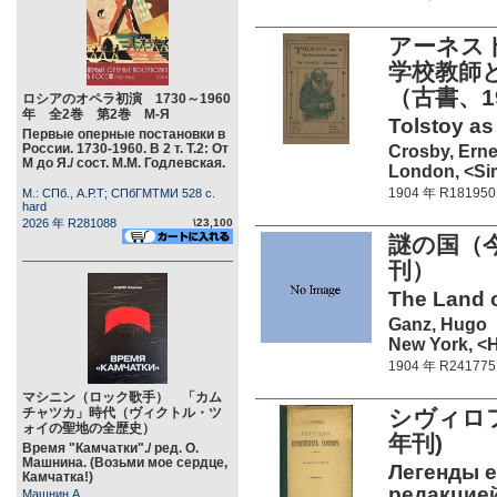
アーネスト
学校教師
（古書、1
ロシアのオペラ初演 1730～1960
年 全2巻 第2巻 М-Я
Tolstoy as
Первые оперные постановки в
России. 1730-1960. В 2 т. Т.2: От
Crosby, Erne
М до Я./ сост. М.М. Годлевская.
London, <Sim
1904 年 R181950
М.: СПб., А.Р.Т; СПбГМТМИ 528 c.
hard
2026 年 R281088
\23,100
謎の国（今
刊）
The Land o
Ganz, Hugo
New York, <H
1904 年 R241775
マシニン（ロック歌手） 「カム
チャツカ」時代（ヴィクトル・ツ
シヴィロフ
ォイの聖地の全歴史）
年刊)
Время "Камчатки"./ ред. О.
Машнина. (Возьми мое сердце,
Легенды е
Камчатка!)
редакцией 
Машнин А.