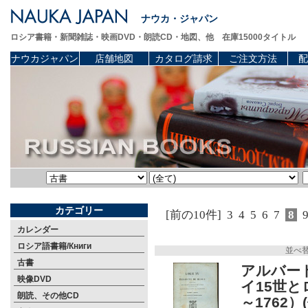
ナウカ・ジャパン
ロシア書籍・新聞雑誌・映画DVD・朗読CD・地図、他 在庫15000タイトル
ナウカジャパン
店舗地図
カタログ請求
ご注文方法
配
カテゴリー
[前の10件]
3
4
5
6
7
8
カレンダー
ロシア語書籍/Книги
並べ
古書
アルバート
映像DVD
イ15世と
朗読、その他CD
～1762