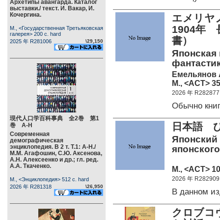
Архетипы авангарда. Каталог
выставки./ текст. И. Вакар, И.
Кочергина.
エメリヤ
1904年
М., <Государственная Третьяковская
галерея> 200 c. hard
書）
2025 年 R281006
\29,150
Японская 
фантастик
Емельянов А
М., <АСТ> 35
2026 年 R282877
Обычно кни
現代人口学百科事典 全2巻 第1
日本語 
巻 А-Н
Современная
Японский 
демографическая
энциклопедия. В 2 т. Т.1: А-Н./
японского
М.М. Агафошин, С.Ю. Аксенова,
А.Н. Алексеенко и др.; гл. ред.
А.А. Ткаченко.
М., <АСТ> 10
2026 年 R282909
М., <Энциклопедия> 512 c. hard
2026 年 R281318
\26,950
В данном и
クロブコ