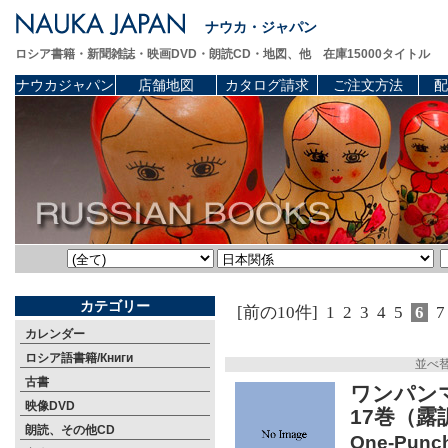
ナウカ・ジャパン
ロシア書籍・新聞雑誌・映画DVD・朗読CD・地図、他 在庫15000タイトル
ナウカジャパン
店舗地図
カタログ請求
ご注文方法
配
カテゴリー
[前の10件]
1
2
3
4
5
6
7
カレンダー
ロシア語書籍/Книги
並べ
古書
ワンパン
映像DVD
17巻（露
朗読、その他CD
One-Punch