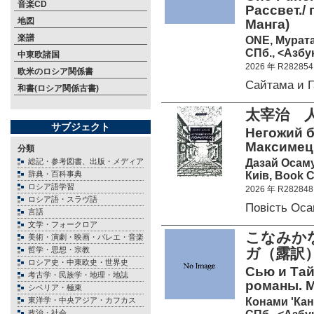
音楽CD
Рассвет./
地図
Манга)
楽譜
ONE, Мурат
СПб., <Азбук
中東欧諸国
2026 年 R282854
欧米のロシア関係書
Сайтама и 
和書(ロシア関係古書)
太宰治 
サブジェクト
Негожий б
Максимець
分類
Дазай Осам
総記・参考図書、出版・メディア
Киів, Book C
辞典・百科事典
ロシア語学習
2026 年 R282848
ロシア語・スラヴ語
Повість Ос
言語
文学・フォークロア
こなみか
美術・演劇・映画・バレエ・音楽
哲学・思想・宗教
ガ（露訳
ロシア史・中東欧史・世界史
Сью и Тайч
考古学・民族学・地理・地誌
романы. М
シベリア・極東
Конами 'Кан
東洋学・中央アジア・カフカス
政治・社会