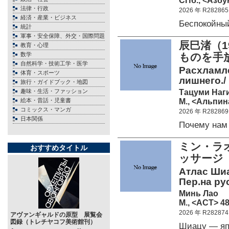
СПб., <Азбук
法律・行政
2026 年 R282865
経済・産業・ビジネス
Беспокойны
統計
軍事・安全保障、外交・国際問題
辰巳渚（1
教育・心理
数学
ものを手
自然科学・技術工学・医学
Расхламле
体育・スポーツ
лишнего./ 
旅行・ガイドブック・地図
Тацуми Наг
趣味・生活・ファッション
М., <Альпин
絵本・昔話・児童書
コミックス・マンガ
2026 年 R282869
日本関係
Почему нам
ミン・ラ
おすすめタイトル
ッサージ
Атлас Шиа
Пер.на ру
Минь Лао
М., <АСТ> 48
2026 年 R282874
アヴァンギャルドの原型 展覧会
図録（トレチヤコフ美術館刊）
Шиацу — яп