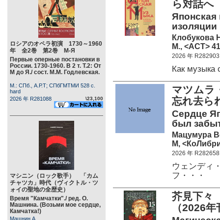
ら対話へ 
Японская 
изоляции 
Клобукова Н
ロシアのオペラ初演 1730～1960
М., <АСТ> 41
年 全2巻 第2巻 М-Я
2026 年 R282903
Первые оперные постановки в
России. 1730-1960. В 2 т. Т.2: От
Как музыка
М до Я./ сост. М.М. Годлевская.
М.: СПб., А.Р.Т; СПбГМТМИ 528 c.
マツムラ
hard
忘れ去ら
2026 年 R281088
\23,100
Сердце Яп
был забыт
Мацумура В
М, <КоЛибри
2026 年 R282658
ウェンディ・マ
フ・・・
マシニン（ロック歌手） 「カム
チャツカ」時代（ヴィクトル・ツ
ォイの聖地の全歴史）
芥見下々
Время "Камчатки"./ ред. О.
Машнина. (Возьми мое сердце,
（2026
Камчатка!)
Машнин А.