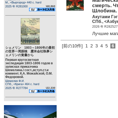
Магическая
М., <Выргород> 440 c. hard
смерть. Чт
2025 年 R281000
\68,860
Шлобина. 
Акутами Гэг
СПб., <Азбук
2026 年 R282527
Лучшие маг
[前の10件]
1
2
3
4
5
6
シェメリン 1803～1806年の最初
の世界一周探検 露米会社執事シ
ェメリンの覚書から
Первая кругосветная
экспедиция 1803-1806 годов в
записках приказчика
Шемелина./ сост.,вступ.ст.и
коммент. К.А. Можайской, О.М.
Федоровой.
Шемелин Ф.И.
СПб., <Крига> 464 c. hard
2025 年 R277784
\22,330