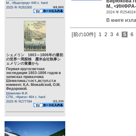
Бирюкова Л.Г
М., <Выргород> 440 c. hard
М., <ИНФРА-
2025 年 R281000
\68,860
2024 年 R254024
В книге из
[前の10件]
1
2
3
4
5
6
シェメリン 1803～1806年の最初
の世界一周探検 露米会社執事シ
ェメリンの覚書から
Первая кругосветная
экспедиция 1803-1806 годов в
записках приказчика
Шемелина./ сост.,вступ.ст.и
коммент. К.А. Можайской, О.М.
Федоровой.
Шемелин Ф.И.
СПб., <Крига> 464 c. hard
2025 年 R277784
\22,330