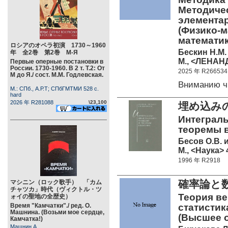
Методиче
элементарн
(Физико-м
математик
ロシアのオペラ初演 1730～1960
Бескин Н.М.
年 全2巻 第2巻 М-Я
М., <ЛЕНАНД
Первые оперные постановки в
России. 1730-1960. В 2 т. Т.2: От
2025 年 R266534
М до Я./ сост. М.М. Годлевская.
Вниманию ч
М.: СПб., А.Р.Т; СПбГМТМИ 528 c.
hard
2026 年 R281088
\23,100
埋め込み
Интеграл
теоремы в
Бесов О.В. и
М., <Наука> 
1996 年 R2918
確率論と
マシニン（ロック歌手） 「カム
チャツカ」時代（ヴィクトル・ツ
Теория ве
ォイの聖地の全歴史）
Время "Камчатки"./ ред. О.
статистика
Машнина. (Возьми мое сердце,
(Высшее 
Камчатка!)
Машнин А.