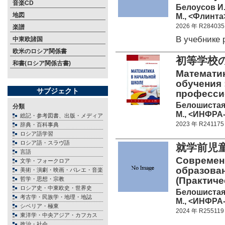
音楽CD
Белоусов И.
地図
М., <Флинта>
2026 年 R284035
楽譜
В учебник
中東欧諸国
欧米のロシア関係書
初等学校
和書(ロシア関係古書)
Математик
обучения 
サブジェクト
професси
Белошистая
分類
М., <ИНФРА-
総記・参考図書、出版・メディア
2023 年 R241175
辞典・百科事典
ロシア語学習
ロシア語・スラヴ語
就学前児
言語
Современ
文学・フォークロア
образова
美術・演劇・映画・バレエ・音楽
(Практиче
哲学・思想・宗教
ロシア史・中東欧史・世界史
Белошистая
考古学・民族学・地理・地誌
М., <ИНФРА-
シベリア・極東
2024 年 R255119
東洋学・中央アジア・カフカス
政治・社会