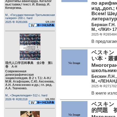
Архетипы авангарда. Каталог
по арифме
выставки./ текст. И. Вакар, И.
изд.,доп.;
Кочергина.
Всем! Ше
М., <Государственная Третьяковская
литерату
галерея> 200 c. hard
2025 年 R281006
\29,150
Берман Г.Н.
М., <ЛКИ> 17
2025 年 R265484
В предлага
ベスキン
い本・叢書
現代人口学百科事典 全2巻 第1
Многогранн
巻 А-Н
школьнико
Современная
демографическая
Бескин Л.Н.,
энциклопедия. В 2 т. Т.1: А-Н./
М., <ЛЕНАНД
М.М. Агафошин, С.Ю. Аксенова,
А.Н. Алексеенко и др.; гл. ред.
2025 年 R271702
А.А. Ткаченко.
В книге из
М., <Энциклопедия> 512 c. hard
2026 年 R281318
\26,950
ベスキン（
的問題 
Методика