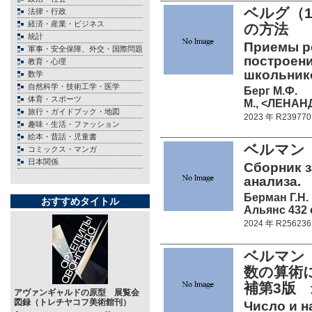
ベルグ（1
法律・行政
経済・産業・ビジネス
の方法
統計
Приемы р
軍事・安全保障、外交・国際問題
построение
教育・心理
школьнико
数学
自然科学・技術工学・医学
Берг М.Ф.
体育・スポーツ
М., <ЛЕНАНД
旅行・ガイドブック・地図
2023 年 R239770
趣味・生活・ファッション
絵本・昔話・児童書
ベルマン（
コミックス・マンガ
日本関係
Сборник з
анализа.
Берман Г.Н.
おすすめタイトル
Альянс 432 c
2024 年 R256236
ベルマン（
数の算術
補第3版
アヴァンギャルドの原型 展覧会
図録（トレチヤコフ美術館刊）
Число и н