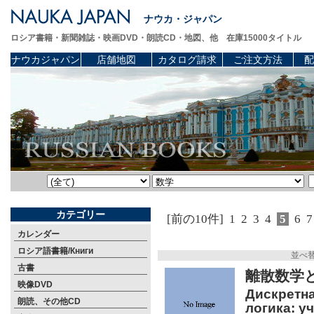
ナウカ・ジャパン
ロシア書籍・新聞雑誌・映画DVD・朗読CD・地図、他 在庫15000タイトル
ナウカジャパン
店舗地図
カタログ請求
ご注文方法
配
カテゴリー
[前の10件]
1
2
3
4
5
6
7
カレンダー
ロシア語書籍/Книги
並べ
古書
離散数学
映像DVD
Дискретна
朗読、その他CD
логика: уч