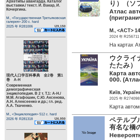
Архетипы авангарда. Каталог
り）（ソ
выставки./ текст. И. Вакар, И.
Кочергина.
Атлас авт
(приграни
М., <Государственная Третьяковская
галерея> 200 c. hard
2025 年 R281006
\29,150
М., <АСТ> 14
2024 年 R256711
На картах 
ウクライナ
たたみ）
Карта авт
現代人口学百科事典 全2巻 第1
000. (Атл
巻 А-Н
Современная
демографическая
Київ, Україн
энциклопедия. В 2 т. Т.1: А-Н./
М.М. Агафошин, С.Ю. Аксенова,
2025 年 R274098
А.Н. Алексеенко и др.; гл. ред.
А.А. Ткаченко.
Карта авто
М., <Энциклопедия> 512 c. hard
ペテルブ
2026 年 R281318
\26,950
有名な橋
Невероятн