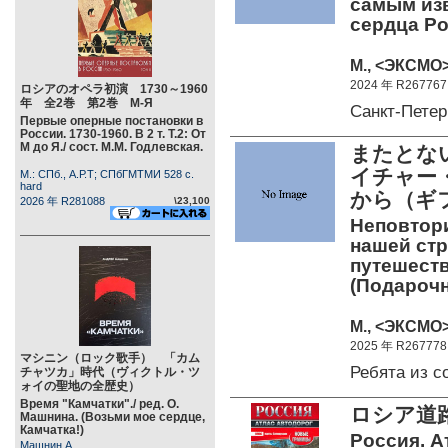
самым изв
сердца Ро
М., <ЭКСМО>
2024 年 R267767
ロシアのオペラ初演 1730～1960
年 全2巻 第2巻 М-Я
Санкт-Пете
Первые оперные постановки в
России. 1730-1960. В 2 т. Т.2: От
М до Я./ сост. М.М. Годлевская.
またとな
イチャー
М.: СПб., А.Р.Т; СПбГМТМИ 528 c.
hard
から（ギ
2026 年 R281088
\23,100
Неповтор
нашей ст
путешеств
(Подарочн
М., <ЭКСМО>
2025 年 R267778
マシニン（ロック歌手） 「カム
Ребята из 
チャツカ」時代（ヴィクトル・ツ
ォイの聖地の全歴史）
Время "Камчатки"./ ред. О.
ロシア道
Машнина. (Возьми мое сердце,
Камчатка!)
Россия. А
Машнин А.