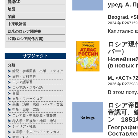
音楽CD
уред. А. П
地図
Beograd, <Sl
楽譜
2024 年 R267159
中東欧諸国
Капитално 
欧米のロシア関係書
和書(ロシア関係古書)
ロシア現
バー）
サブジェクト
Новейший 
(в новых 
分類
総記・参考図書、出版・メディア
辞典・百科事典
М., <АСТ> 72
ロシア語学習
2026 年 R272988
ロシア語・スラヴ語
В этом поп
言語
文学・フォークロア
ロシア帝国
美術・演劇・映画・バレエ・音楽
哲学・思想・宗教
帝認可、
ロシア史・中東欧史・世界史
ン 185
考古学・民族学・地理・地誌
Географич
シベリア・極東
東洋学・中央アジア・カフカス
Составле
政治・社会