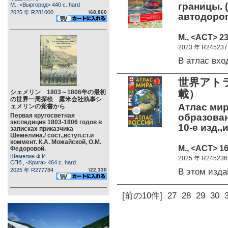
границы. 
М., <Выргород> 440 c. hard
2025 年 R281000
\68,860
автодорог
М., <АСТ> 23
2023 年 R245237
В атлас вх
世界アト
載）
シェメリン 1803～1806年の最初
の世界一周探検 露米会社執事シ
Атлас мир
ェメリンの覚書から
Первая кругосветная
образован
экспедиция 1803-1806 годов в
10-е изд.,
записках приказчика
Шемелина./ сост.,вступ.ст.и
коммент. К.А. Можайской, О.М.
М., <АСТ> 16
Федоровой.
Шемелин Ф.И.
2025 年 R245236
СПб., <Крига> 464 c. hard
В этом изд
2025 年 R277784
\22,330
[前の10件]
27
28
29
30