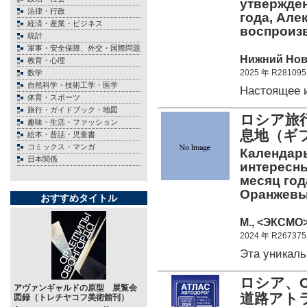
утвержден
法律・行政
года, Ал
経済・産業・ビジネス
воспроиз
統計
軍事・安全保障、外交・国際問題
Нижний Новг
教育・心理
2025 年 R281095
数学
自然科学・技術工学・医学
Настоящее 
体育・スポーツ
旅行・ガイドブック・地図
ロシア旅
趣味・生活・ファッション
息地（ギ
絵本・昔話・児童書
コミックス・マンガ
Календар
日本関係
интересны
месяц год
Оранжевы
おすすめタイトル
М., <ЭКСМО>
2024 年 R267375
Эта уникал
ロシア、
アヴァンギャルドの原型 展覧会
道路アトラ
図録（トレチヤコフ美術館刊）