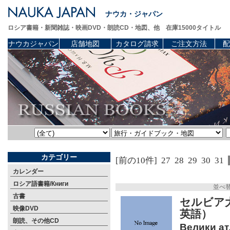
ナウカ・ジャパン
ロシア書籍・新聞雑誌・映画DVD・朗読CD・地図、他 在庫15000タイトル
ナウカジャパン
店舗地図
カタログ請求
ご注文方法
配
カテゴリー
[前の10件]
27
28
29
30
31
カレンダー
ロシア語書籍/Книги
並べ
古書
セルビア
映像DVD
英語）
朗読、その他CD
Велики атл