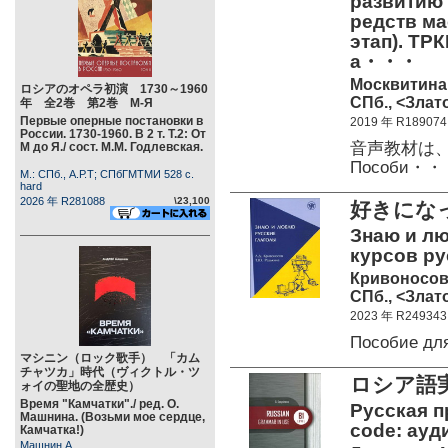
развитию
редств м
этап). ТРК
а・・・
Москвитина 
ロシアのオペラ初演 1730～1960
СПб., <Злато
年 全2巻 第2巻 М-Я
Первые оперные постановки в
2019 年 R189074
России. 1730-1960. В 2 т. Т.2: От
音声教材は
М до Я./ сост. М.М. Годлевская.
Пособи・・
М.: СПб., А.Р.Т; СПбГМТМИ 528 c.
hard
2026 年 R281088
\23,100
好きになっ
Знаю и лю
курсов рус
Кривоносов 
СПб., <Злато
2023 年 R249343
Пособие дл
マシニン（ロック歌手） 「カム
チャツカ」時代（ヴィクトル・ツ
ロシア語
ォイの聖地の全歴史）
Время "Камчатки"./ ред. О.
Русская п
Машнина. (Возьми мое сердце,
code: ауд
Камчатка!)
Машнин А.