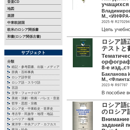
音楽CD
учащихся 
地図
Владимирова
М., <ИНФРА-
楽譜
2025 年 R270294
中東欧諸国
Цель учеб
欧米のロシア関係書
和書(ロシア関係古書)
ロシア語
テストと
サブジェクト
Тематичес
орфографи
分類
8-е изд.,с
総記・参考図書、出版・メディア
辞典・百科事典
Бакланова И
ロシア語学習
М., <Флинта>
ロシア語・スラヴ語
2023 年 R97787
言語
В пособие 
文学・フォークロア
美術・演劇・映画・バレエ・音楽
哲学・思想・宗教
ロシア語
ロシア史・中東欧史・世界史
のロシア
考古学・民族学・地理・地誌
Внимание:
シベリア・極東
заданий п
東洋学・中央アジア・カフカス
政治・社会