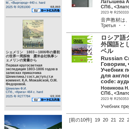
Латышева А
М., <Выргород> 440 c. hard
СПб., <Злато
2025 年 R281000
\68,860
2023 年 R250333
音声教材は
Третья ・・
ロシア語
外国語と
ベル
シェメリン 1803～1806年の最初
の世界一周探検 露米会社執事シ
Russian Cr
ェメリンの覚書から
Говорим, 
Первая кругосветная
Учебник п
экспедиция 1803-1806 годов в
записках приказчика
для англо
Шемелина./ сост.,вступ.ст.и
коммент. К.А. Можайской, О.М.
code: а
Федоровой.
Новикова Н.
Шемелин Ф.И.
СПб., <Крига> 464 c. hard
СПб., <Злато
2025 年 R277784
\22,330
2023 年 R250353
Учебник пр
[前の10件]
19
20
21
22