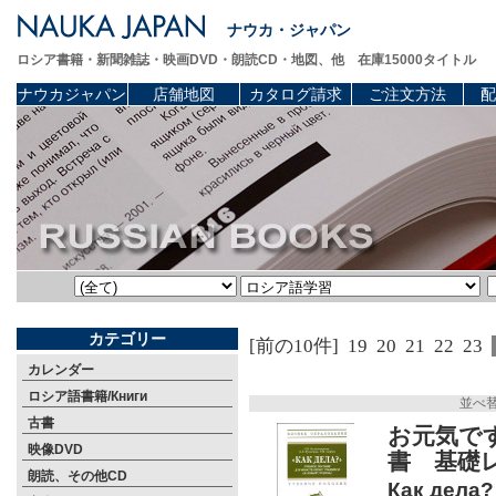
ナウカ・ジャパン
ロシア書籍・新聞雑誌・映画DVD・朗読CD・地図、他 在庫15000タイトル
ナウカジャパン
店舗地図
カタログ請求
ご注文方法
配
カテゴリー
[前の10件]
19
20
21
22
23
カレンダー
ロシア語書籍/Книги
並べ
古書
お元気で
映像DVD
書 基礎
朗読、その他CD
Как дела?