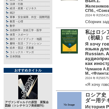
Вып.1.
法律・行政
Железнякова
経済・産業・ビジネス
СПб., <Союз
統計
2024 年 R255415
軍事・安全保障、外交・国際問題
Сборник за
教育・心理
数学
自然科学・技術工学・医学
私はロシ
体育・スポーツ
（初級）
旅行・ガイドブック・地図
Я хочу го
趣味・生活・ファッション
絵本・昔話・児童書
языка для 
コミックス・マンガ
Russian. A
日本関係
аудиоприл
как иност
Чумаков А.В
おすすめタイトル
М., <Флинта>
2024 年 R256575
«Я хочу гов
ロシア史
ダー用テ
アヴァンギャルドの原型 展覧会
図録（トレチヤコフ美術館刊）
История Р