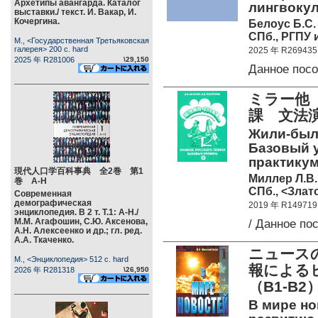
Архетипы авангарда. Каталог
лингвоку
выставки./ текст. И. Вакар, И.
Кочергина.
Белоус Б.С.
СПб., РГПУ и
М., <Государственная Третьяковская
галерея> 200 c. hard
2025 年 R269435
2025 年 R281006
\29,150
Данное пос
ミラー他
課 文法
Жили-были
Базовый 
практикум.
現代人口学百科事典 全2巻 第1
Миллер Л.В.
巻 А-Н
СПб., <Злато
Современная
демографическая
2019 年 R149719
энциклопедия. В 2 т. Т.1: А-Н./
М.М. Агафошин, С.Ю. Аксенова,
/ Данное п
А.Н. Алексеенко и др.; гл. ред.
А.А. Ткаченко.
ニュース
М., <Энциклопедия> 512 c. hard
報による
2026 年 R281318
\26,950
（B1-B2
В мире но