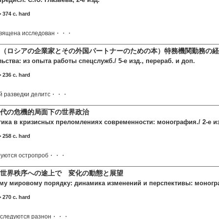
 374 c. hard
священа исследован・・・
（ロシアの企業家とその外国パートナーのための本）特務機関勤務の経
ьства: из опыта работы спецслужб./ 5-е изд., перераб. и доп.
 236 c. hard
й разведки делитс・・・
代の危機的局面下の世界政治
ика в кризисных преломлениях современности: монография./ 2-е из
 258 c. hard
ируются остропроб・・・
世界秩序への途上で 変化の動態と展望
ому мировому порядку: динамика изменений и перспективы: монограф
 270 c. hard
исследуются разнон・・・