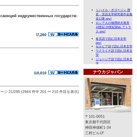
санкций недружественных государств:
\7,260
ナウカジャパン
\10,010
ージ 21/295 (2944 件中 201 〜 210 件目を表示)
〒101-0051
東京都千代田区
神田神保町1-34
三村ビル1F