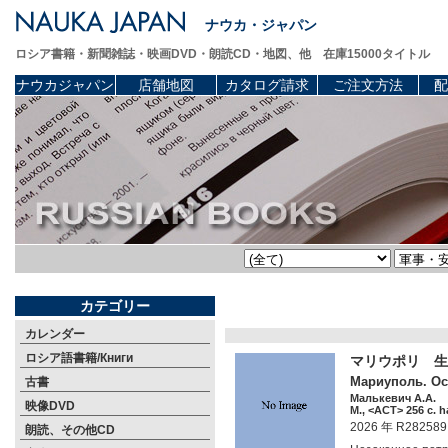
ナウカ・ジャパン
ロシア書籍・新聞雑誌・映画DVD・朗読CD・地図、他 在庫15000タイトル
ナウカジャパン
店舗地図
カタログ請求
ご注文方法
配
カテゴリー
カレンダー
ロシア語書籍/Книги
マリウポリ 生
Мариуполь. Ос
古書
Малькевич А.А.
映像DVD
М., <АСТ> 256 c. h
2026 年 R282589
朗読、その他CD