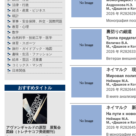
法律・行政
Андронова Н.Э.
М., <Дашков и Ко>
経済・産業・ビジネス
2026 年 R282629
統計
Монография по
軍事・安全保障、外交・国際問題
教育・心理
裏切りの細道 
数学
Тропа предател
自然科学・技術工学・医学
Величко В.А.
体育・スポーツ
М., <Дашков и Ко>
旅行・ガイドブック・地図
2026 年 R282633
趣味・生活・ファッション
Ветеран внешне
絵本・昔話・児童書
コミックス・マンガ
ネイマルク 現
日本関係
Мировая полит
Неймарк М.А.
М., <Дашков и Ко>
おすすめタイトル
2026 年 R282644
В книге анализ
ネイマルク 新
На пути к нов
Неймарк М.А.
М., <Дашков и Ко>
アヴァンギャルドの原型 展覧会
2026 年 R282645
図録（トレチヤコフ美術館刊）
В монографии 