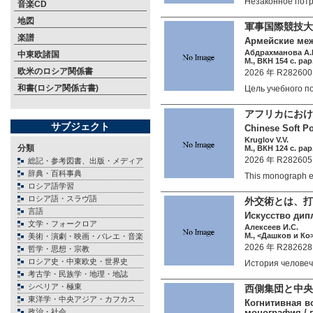
Незаконное пот
音楽CD
地図
軍事国際競技大
楽譜
Армейские меж
Абдрахманова А.Р
中東欧諸国
М., ВКН 154 c. pap
欧米のロシア関係書
2026 年 R282600
和書(ロシア関係古書)
Цель учебного 
アフリカにおけ
サブジェクト
Chinese Soft P
Kruglov V.V.
分類
М., ВКН 124 c. pap
2026 年 R282605
総記・参考図書、出版・メディア
辞典・百科事典
This monograph 
ロシア語学習
ロシア語・スラヴ語
外交術とは、打
言語
Искусство дипл
文学・フォークロア
Алексеев И.С.
М., <Дашков и Ко>
美術・演劇・映画・バレエ・音楽
2026 年 R282628
哲学・思想・宗教
ロシア史・中東欧史・世界史
История челове
考古学・民族学・地理・地誌
シベリア・極東
西側集団と中央
東洋学・中央アジア・カフカス
Когнитивная в
政治・社会
монография./ п