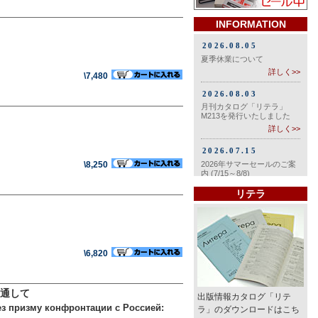
INFORMATION
\7,480
\8,250
リテラ
\6,820
通して
出版情報カタログ「リテ
ез призму конфронтации с Россией:
ラ」のダウンロードはこち