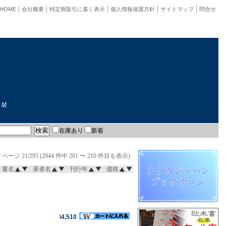
HOME
会社概要
特定商取引に基く表示
個人情報保護方針
サイトマップ
問合せ
在庫あり
新着
]
ページ 21/295 (2944 件中 201 〜 210 件目を表示)
書名
著者名
刊行年
価格
\4,510