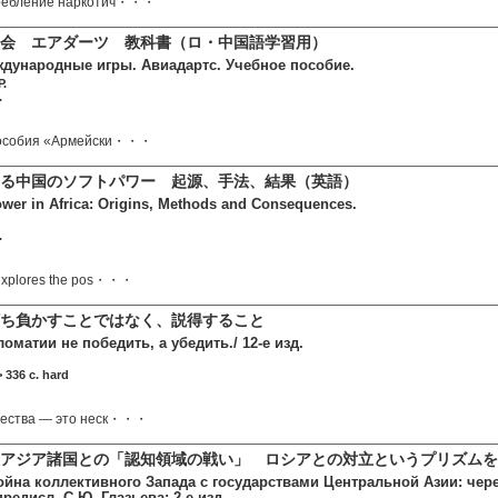
ребление наркотич・・・
会 エアダーツ 教科書（ロ・中国語学習用）
дународные игры. Авиадартс. Учебное пособие.
.
.
пособия «Армейски・・・
る中国のソフトパワー 起源、手法、結果（英語）
ower in Africa: Origins, Methods and Consequences.
.
explores the pos・・・
ち負かすことではなく、説得すること
оматии не победить, а убедить./ 12-е изд.
 336 c. hard
чества — это неск・・・
アジア諸国との「認知領域の戦い」 ロシアとの対立というプリズムを
ойна коллективного Запада с государствами Центральной Азии: чер
редисл. С.Ю. Глазьева; 2-е изд.