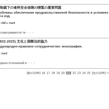
制裁下の食料安全保障の喫緊の重要問題
облемы обеспечения продовольственной безопасности в условиях 
-е изд.
 248 c. hard
рассматриваются те・・・
32-2025) 文化と国際法的協力
ждународно-правовое сотрудничество: монография.
. hard
родных отношений и・・・
[前の10件]
16
17
18
19
20
21
22
23
24
25
[次の10件]
ペ