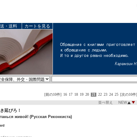
送・送料
カートを見る
[前の10件]
16
17
18
19
20
21
22
23
24
25
[次の10件
並べ替え NEW
き延びろ！
танься живой! (Русская Реконкиста)
ard