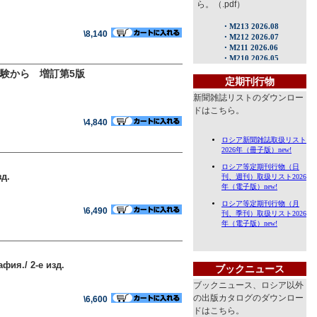
ら。（.pdf）
\8,140
験から 増訂第5版
定期刊行物
新聞雑誌リストのダウンロー
ドはこちら。
\4,840
д.
\6,490
ия./ 2-е изд.
ブックニュース
ブックニュース、ロシア以外
の出版カタログのダウンロー
\6,600
ドはこちら。