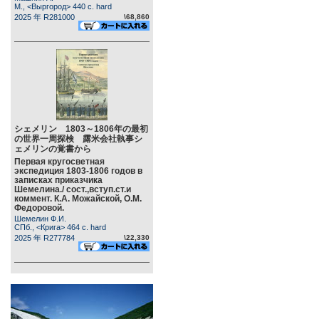
М., <Выргород> 440 c. hard
2025 年 R281000
\68,860
シェメリン 1803～1806年の最初
の世界一周探検 露米会社執事シ
ェメリンの覚書から
Первая кругосветная
экспедиция 1803-1806 годов в
записках приказчика
Шемелина./ сост.,вступ.ст.и
коммент. К.А. Можайской, О.М.
Федоровой.
Шемелин Ф.И.
СПб., <Крига> 464 c. hard
2025 年 R277784
\22,330