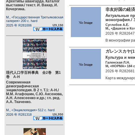
Архетипы авангарда. Каталог
выставки./ текст. И. Вакар, И.
Кочергина.
非友好国の経済
Актуальные пр
М., <Государственная Третьяковская
монография./ 3
галерея> 200 c. hard
Суглобов А.Е.
2025 年 R281006
\29,150
М., <Дашков и Ко>
2026 年 R282647
В монографии 
ガレンスカヤ(19
Культура и ме
Галенская Л.Н.
М, <НОРМА> 184 c
2026 年 R282681
現代人口学百科事典 全2巻 第1
巻 А-Н
Карта междуна
Современная
демографическая
энциклопедия. В 2 т. Т.1: А-Н./
М.М. Агафошин, С.Ю. Аксенова,
А.Н. Алексеенко и др.; гл. ред.
А.А. Ткаченко.
М., <Энциклопедия> 512 c. hard
2026 年 R281318
\26,950