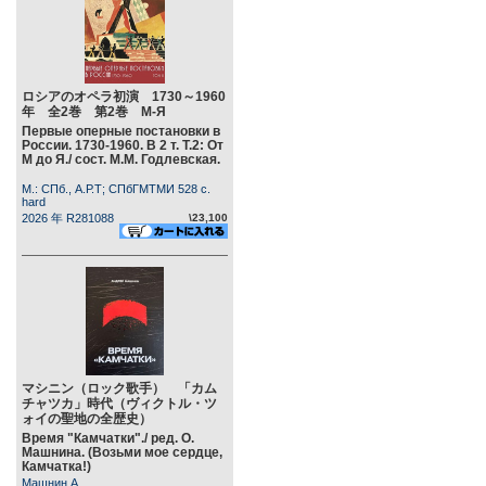
ロシアのオペラ初演 1730～1960
年 全2巻 第2巻 М-Я
Первые оперные постановки в
России. 1730-1960. В 2 т. Т.2: От
М до Я./ сост. М.М. Годлевская.
М.: СПб., А.Р.Т; СПбГМТМИ 528 c.
hard
2026 年 R281088
\23,100
マシニン（ロック歌手） 「カム
チャツカ」時代（ヴィクトル・ツ
ォイの聖地の全歴史）
Время "Камчатки"./ ред. О.
Машнина. (Возьми мое сердце,
Камчатка!)
Машнин А.