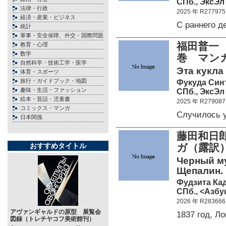
СПб., ЭксЭл
法律・行政
2025 年 R277975
経済・産業・ビジネス
С раннего 
統計
軍事・安全保障、外交・国際問題
福田普一
教育・心理
数学
巻 マン
自然科学・技術工学・医学
Эта кукла 
体育・スポーツ
旅行・ガイドブック・地図
Фукуда Син
趣味・生活・ファッション
СПб., ЭксЭл
絵本・昔話・児童書
2025 年 R279087
コミックス・マンガ
Случилось 
日本関係
藤田和日
おすすめタイトル
ガ（露訳
Черный му
Щепалин. 
Фудзита Ка
СПб., <Азбук
2026 年 R283666
アヴァンギャルドの原型 展覧会
1837 год, 
図録（トレチヤコフ美術館刊）