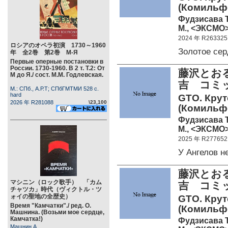
(Комильфо
Фудзисава 
М., <ЭКСМО>
2024 年 R263325
ロシアのオペラ初演 1730～1960
Золотое се
年 全2巻 第2巻 М-Я
Первые оперные постановки в
России. 1730-1960. В 2 т. Т.2: От
藤沢とお
М до Я./ сост. М.М. Годлевская.
吉 コミ
М.: СПб., А.Р.Т; СПбГМТМИ 528 c.
hard
GTO. Круто
2026 年 R281088
\23,100
(Комильфо
Фудзисава 
М., <ЭКСМО>
2025 年 R277652
У Ангелов 
藤沢とお
マシニン（ロック歌手） 「カム
吉 コミ
チャツカ」時代（ヴィクトル・ツ
ォイの聖地の全歴史）
GTO. Круто
Время "Камчатки"./ ред. О.
(Комильфо
Машнина. (Возьми мое сердце,
Камчатка!)
Фудзисава 
Машнин А.