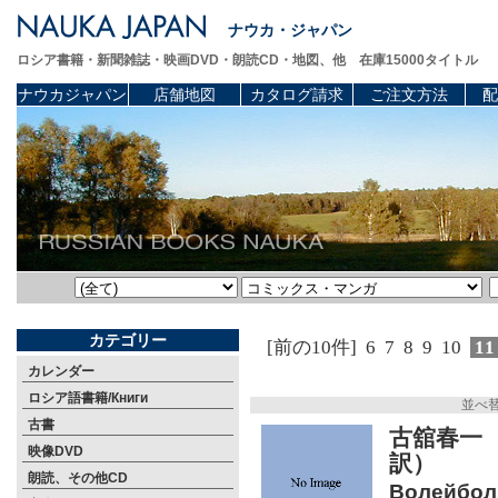
ナウカ・ジャパン
ロシア書籍・新聞雑誌・映画DVD・朗読CD・地図、他 在庫15000タイトル
ナウカジャパン
店舗地図
カタログ請求
ご注文方法
配
カテゴリー
[前の10件]
6
7
8
9
10
1
カレンダー
ロシア語書籍/Книги
並べ
古書
古舘春一
映像DVD
訳）
朗読、その他CD
Волейбол!