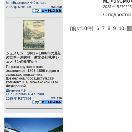
М., <ЭКСМО>
М., <Выргород> 440 c. hard
2025 年 R270693
2025 年 R281000
\68,860
С подростк
[前の10件]
6
7
8
9
10
1
シェメリン 1803～1806年の最初
の世界一周探検 露米会社執事シ
ェメリンの覚書から
Первая кругосветная
экспедиция 1803-1806 годов в
записках приказчика
Шемелина./ сост.,вступ.ст.и
коммент. К.А. Можайской, О.М.
Федоровой.
Шемелин Ф.И.
СПб., <Крига> 464 c. hard
2025 年 R277784
\22,330