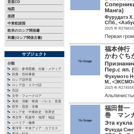
音楽CD
Соперники
地図
Манга)
楽譜
Фурудатэ Х.
СПб., <Азбук
中東欧諸国
2025 年 R276633
欧米のロシア関係書
Первая гро
和書(ロシア関係古書)
福本伸行（
サブジェクト
かわぐち
Признание
分類
Пер.с яп.
総記・参考図書、出版・メディア
辞典・百科事典
Фукумото 
ロシア語学習
М., <ЭКСМО>
ロシア語・スラヴ語
2025 年 R274554
言語
Альпинисты
文学・フォークロア
美術・演劇・映画・バレエ・音楽
哲学・思想・宗教
福田普一
ロシア史・中東欧史・世界史
巻 マン
考古学・民族学・地理・地誌
Эта кукла 
シベリア・極東
東洋学・中央アジア・カフカス
Фукуда Син
政治・社会