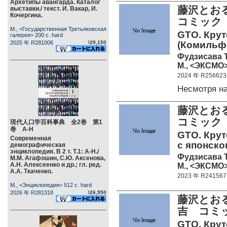
Архетипы авангарда. Каталог
藤沢とお
выставки./ текст. И. Вакар, И.
Кочергина.
コミック
М., <Государственная Третьяковская
GTO. Круто
галерея> 200 c. hard
2025 年 R281006
\29,150
(Комильфо
Фудзисава 
М., <ЭКСМО>
2024 年 R256623
Несмотря 
藤沢とお
コミック
現代人口学百科事典 全2巻 第1
巻 А-Н
GTO. Крут
Современная
с японско
демографическая
энциклопедия. В 2 т. Т.1: А-Н./
Фудзисава 
М.М. Агафошин, С.Ю. Аксенова,
А.Н. Алексеенко и др.; гл. ред.
М., <ЭКСМО>
А.А. Ткаченко.
2023 年 R241567
М., <Энциклопедия> 512 c. hard
2026 年 R281318
\26,950
藤沢とお
吉 コミ
GTO. Круто