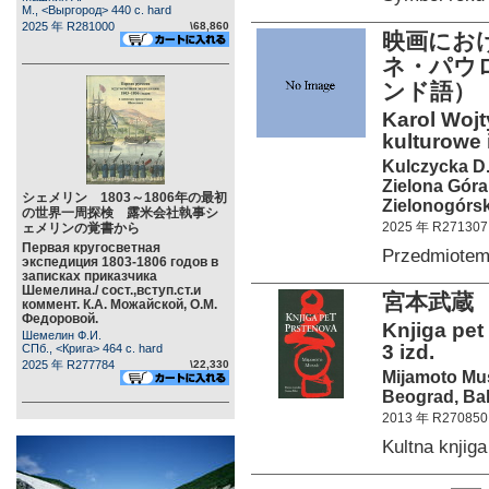
М., <Выргород> 440 c. hard
2025 年 R281000
\68,860
映画にお
ネ・パウ
ンド語）
Karol Wojt
kulturowe i
Kulczycka D
Zielona Góra
シェメリン 1803～1806年の最初
Zielonogórsk
の世界一周探検 露米会社執事シ
2025 年 R271307
ェメリンの覚書から
Первая кругосветная
Przedmiote
экспедиция 1803-1806 годов в
записках приказчика
Шемелина./ сост.,вступ.ст.и
宮本武蔵
коммент. К.А. Можайской, О.М.
Федоровой.
Knjiga pet
Шемелин Ф.И.
3 izd.
СПб., <Крига> 464 c. hard
2025 年 R277784
\22,330
Mijamoto Mu
Beograd, Bab
2013 年 R270850
Kultna knji