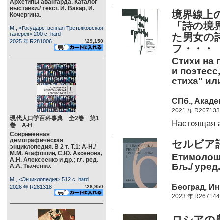
Архетипы авангарда. Каталог
выставки./ текст. И. Вакар, И.
境界線上
Кочергина.
「詩の境
М., <Государственная Третьяковская
галерея> 200 c. hard
た男女の
2025 年 R281006
\29,150
フ・・・
Стихи на 
и поэтесс
стиха" ил
СПб., Акаде
2021 年 R267133
現代人口学百科事典 全2巻 第1
Настоящая 
巻 А-Н
Современная
демографическая
セルビア
энциклопедия. В 2 т. Т.1: А-Н./
М.М. Агафошин, С.Ю. Аксенова,
Етимолошк
А.Н. Алексеенко и др.; гл. ред.
Бљ./ уред.
А.А. Ткаченко.
М., <Энциклопедия> 512 c. hard
Београд, Инс
2026 年 R281318
\26,950
2023 年 R267144
ロシアの