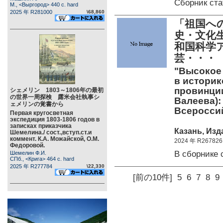
Сборник ст
М., <Выргород> 440 c. hard
2025 年 R281000
\68,860
「祖国へ
史・文化
和国科学
芸・・・
"Высокое 
в историк
провинции
シェメリン 1803～1806年の最初
の世界一周探検 露米会社執事シ
Валеева):
ェメリンの覚書から
Всеросси
Первая кругосветная
экспедиция 1803-1806 годов в
записках приказчика
Казань, Изд
Шемелина./ сост.,вступ.ст.и
коммент. К.А. Можайской, О.М.
2024 年 R267826
Федоровой.
В сборнике
Шемелин Ф.И.
СПб., <Крига> 464 c. hard
2025 年 R277784
\22,330
[前の10件]
5
6
7
8
9