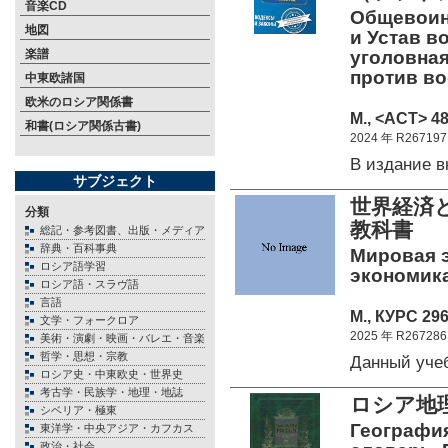
音楽CD
Общевоин
地図
и Устав в
楽譜
уголовная
против во
中東欧諸国
欧米のロシア関係書
М., <АСТ> 48
和書(ロシア関係古書)
2024 年 R267197
В издание 
サブジェクト
世界経済
分類
教科書
総記・参考図書、出版・メディア
辞典・百科事典
Мировая э
ロシア語学習
экономика
ロシア語・スラヴ語
言語
М., КУРС 296
文学・フォークロア
2025 年 R267286
美術・演劇・映画・バレエ・音楽
哲学・思想・宗教
Данный уче
ロシア史・中東欧史・世界史
考古学・民族学・地理・地誌
ロシア地理
シベリア・極東
Географи
東洋学・中央アジア・カフカス
政治・社会