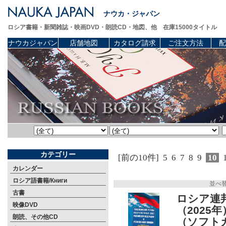
ナウカ・ジャパン
ロシア書籍・新聞雑誌・映画DVD・朗読CD・地図、他 在庫15000タイトル
ナウカジャパン
店舗地図
カタログ請求
ご注文方法
配
カテゴリー
[前の10件]
5
6
7
8
9
10
カレンダー
ロシア語書籍/Книги
並べ
古書
ロシア連
映像DVD
（2025
朗読、その他CD
（ソフト