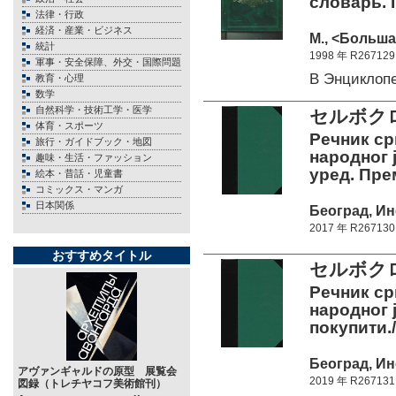
словарь. Г
法律・行政
経済・産業・ビジネス
М., <Больша
統計
1998 年 R267129
軍事・安全保障、外交・国際問題
В Энциклоп
教育・心理
数学
自然科学・技術工学・医学
セルボク
体育・スポーツ
Речник ср
旅行・ガイドブック・地図
народног ј
趣味・生活・ファッション
уред. Прем
絵本・昔話・児童書
コミックス・マンガ
日本関係
Београд, Ин
2017 年 R267130
おすすめタイトル
セルボク
Речник ср
народног ј
покупити./
Београд, Ин
アヴァンギャルドの原型 展覧会
2019 年 R267131
図録（トレチヤコフ美術館刊）