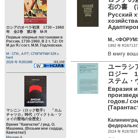
右の書 (
Русский 
хозяйства
Адаптиров
ロシアのオペラ初演 1730～1960
年 全2巻 第2巻 М-Я
Первые оперные постановки в
М., <ФОРУМ>
России. 1730-1960. В 2 т. Т.2: От
М до Я./ сост. М.М. Годлевская.
1992 年 R267137
В книгу во
М.: СПб., А.Р.Т; СПбГМТМИ 528 c.
hard
2026 年 R281088
\23,100
ユーラシ
ロジー 1
ステム・
Евразия и
произведе
годов./ со
(Тарантас
マシニン（ロック歌手） 「カム
チャツカ」時代（ヴィクトル・ツ
ォイの聖地の全歴史）
Калинингра
Время "Камчатки"./ ред. О.
федеральног
Машнина. (Возьми мое сердце,
2024 年 R267827
Камчатка!)
Машнин А.