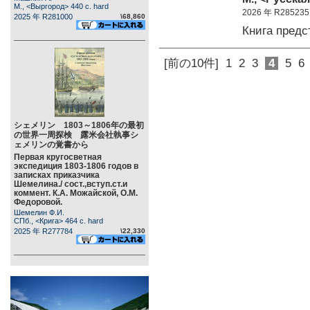
М., <Выргород> 440 c. hard
2026 年 R285235
2025 年 R281000
\68,860
Книга пред
[前の10件]
1
2
3
4
5
6
シェメリン 1803～1806年の最初
の世界一周探検 露米会社執事シ
ェメリンの覚書から
Первая кругосветная
экспедиция 1803-1806 годов в
записках приказчика
Шемелина./ сост.,вступ.ст.и
коммент. К.А. Можайской, О.М.
Федоровой.
Шемелин Ф.И.
СПб., <Крига> 464 c. hard
2025 年 R277784
\22,330