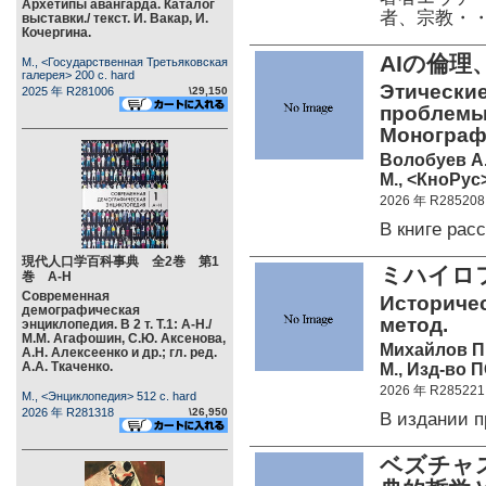
Архетипы авангарда. Каталог
者、宗教・
выставки./ текст. И. Вакар, И.
Кочергина.
AIの倫
М., <Государственная Третьяковская
галерея> 200 c. hard
Этически
2025 年 R281006
\29,150
проблемы 
Монограф
Волобуев А
М., <КноРус>
2026 年 R285208
В книге ра
現代人口学百科事典 全2巻 第1
ミハイロ
巻 А-Н
Современная
Историчес
демографическая
метод.
энциклопедия. В 2 т. Т.1: А-Н./
М.М. Агафошин, С.Ю. Аксенова,
Михайлов П
А.Н. Алексеенко и др.; гл. ред.
А.А. Ткаченко.
М., Изд-во П
2026 年 R285221
М., <Энциклопедия> 512 c. hard
2026 年 R281318
\26,950
В издании 
ベズチャ