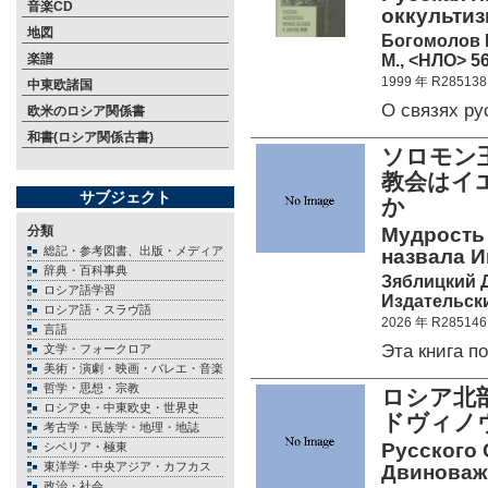
音楽CD
оккультизм
地図
Богомолов 
М., <НЛО> 56
楽譜
1999 年 R285138
中東欧諸国
О связях р
欧米のロシア関係書
和書(ロシア関係古書)
ソロモン
教会はイ
サブジェクト
か
分類
Мудрость
総記・参考図書、出版・メディア
назвала И
辞典・百科事典
Зяблицкий Д
ロシア語学習
Издательски
ロシア語・スラヴ語
2026 年 R285146
言語
Эта книга 
文学・フォークロア
美術・演劇・映画・バレエ・音楽
哲学・思想・宗教
ロシア北
ロシア史・中東欧史・世界史
ドヴィノ
考古学・民族学・地理・地誌
Русского 
シベリア・極東
東洋学・中央アジア・カフカス
Двиноваж
政治・社会