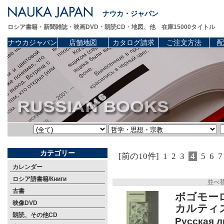
ナウカ・ジャパン
ロシア書籍・新聞雑誌・映画DVD・朗読CD・地図、他 在庫15000タイトル
ナウカジャパン
店舗地図
カタログ請求
ご注文方法
配
カテゴリー
[前の10件]
1
2
3
4
5
6
7
カレンダー
ロシア語書籍/Книги
並べ
古書
ボゴモー
映像DVD
カルティズ
朗読、その他CD
Русская л