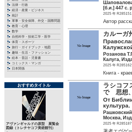
Шаповалова 
法律・行政
[б.и.] 447 c. 
経済・産業・ビジネス
2025 年 R285151
統計
Автор расс
軍事・安全保障、外交・国際問題
教育・心理
数学
カルーガ
自然科学・技術工学・医学
Правосла
体育・スポーツ
Калужской
旅行・ガイドブック・地図
趣味・生活・ファッション
Розанова Т.Г
絵本・昔話・児童書
Калуга, Изд
コミックス・マンガ
2025 年 R285162
日本関係
Книга - кр
ラシコフ
おすすめタイトル
で 思想
От Библии
культура.
Рашковский 
Москва, Изд
2025 年 R285187
アヴァンギャルドの原型 展覧会
図録（トレチヤコフ美術館刊）
著者エヴゲー