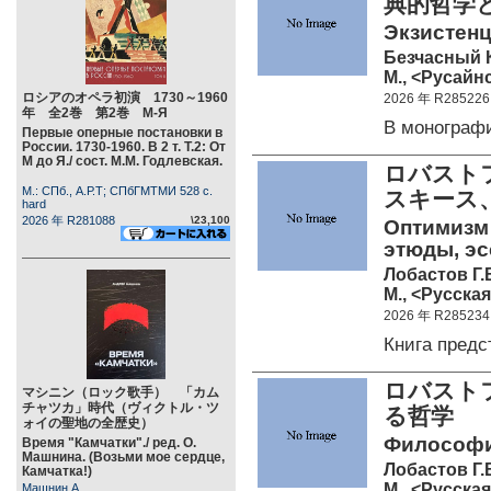
典的哲学
Экзистенц
Безчасный К
М., <Русайнс
ロシアのオペラ初演 1730～1960
2026 年 R285226
年 全2巻 第2巻 М-Я
В монограф
Первые оперные постановки в
России. 1730-1960. В 2 т. Т.2: От
М до Я./ сост. М.М. Годлевская.
ロバスト
М.: СПб., А.Р.Т; СПбГМТМИ 528 c.
スキース
hard
2026 年 R281088
\23,100
Оптимизм 
этюды, эс
Лобастов Г.
М., <Русская
2026 年 R285234
Книга пред
ロバスト
マシニン（ロック歌手） 「カム
チャツカ」時代（ヴィクトル・ツ
る哲学
ォイの聖地の全歴史）
Философи
Время "Камчатки"./ ред. О.
Машнина. (Возьми мое сердце,
Лобастов Г.
Камчатка!)
М., <Русская
Машнин А.