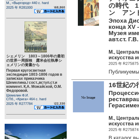
М., <Выргород> 440 c. hard
の時代 1
2025 年 R281000
\68,860
ン アン
Эпоха Дио
конца XV 
Музея име
авт.ст. Г.В
М., Центра
シェメリン 1803～1806年の最初
искусства и
の世界一周探検 露米会社執事シ
2025 年 R275875
ェメリンの覚書から
Первая кругосветная
Публикуемы
экспедиция 1803-1806 годов в
записках приказчика
Шемелина./ сост.,вступ.ст.и
16世紀
коммент. К.А. Можайской, О.М.
Федоровой.
Процессио
Шемелин Ф.И.
реставраци
СПб., <Крига> 464 c. hard
2025 年 R277784
\22,330
Герасимен
М., Центра
искусства и
2025 年 R275874
В каталог 