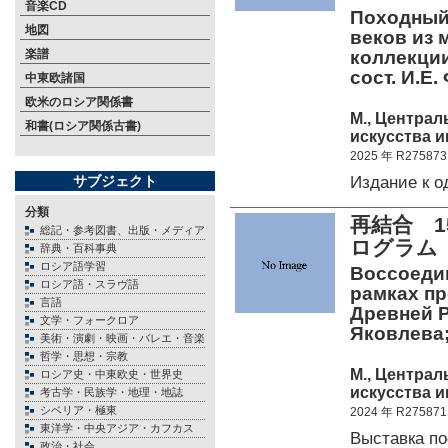
音楽CD
Походный 
地図
веков из 
楽譜
коллекции
сост. И.Е.
中東欧諸国
欧米のロシア関係書
М., Центра
和書(ロシア関係古書)
искусства и
2025 年 R275873
Издание к 
サブジェクト
分類
再結合 
総記・参考図書、出版・メディア
ログラム
辞典・百科事典
ロシア語学習
Воссоедин
ロシア語・スラヴ語
рамках п
言語
Древней Ру
文学・フォークロア
Яковлева;
美術・演劇・映画・バレエ・音楽
哲学・思想・宗教
М., Центра
ロシア史・中東欧史・世界史
искусства и
考古学・民族学・地理・地誌
シベリア・極東
2024 年 R275871
東洋学・中央アジア・カフカス
Выставка 
政治・社会