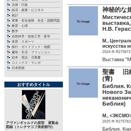
法律・行政
神秘的な
経済・産業・ビジネス
統計
Мистическ
軍事・安全保障、外交・国際問題
выставка, 
教育・心理
Н.В. Гера
数学
自然科学・技術工学・医学
М., Центра
体育・スポーツ
искусства и
旅行・ガイドブック・地図
2024 年 R275872
趣味・生活・ファッション
絵本・昔話・児童書
Выставка "
コミックス・マンガ
日本関係
聖書 旧
(青)
おすすめタイトル
Библия. К
Нового За
неканонич
Библия)
М., <ЭКСМО>
2025 年 R275762
アヴァンギャルドの原型 展覧会
図録（トレチヤコフ美術館刊）
Библия. Кн