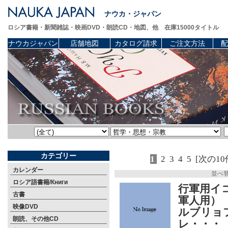
ナウカ・ジャパン
ロシア書籍・新聞雑誌・映画DVD・朗読CD・地図、他 在庫15000タイトル
ナウカジャパン
店舗地図
カタログ請求
ご注文方法
配
カテゴリー
1
2
3
4
5
[次の10
カレンダー
並べ
ロシア語書籍/Книги
行軍用イ
古書
軍人用）
映像DVD
ルブリョ
朗読、その他CD
レ・・・