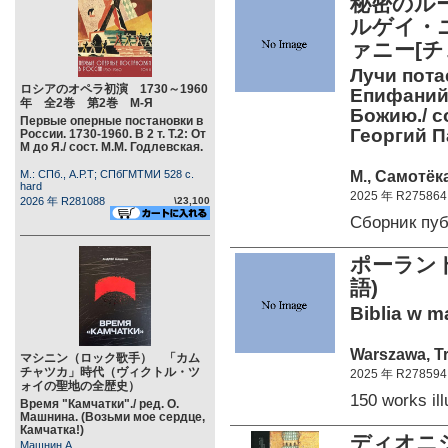
秘密のル
ルゲイ・ニ
ァニー[チ
Лучи пота
ロシアのオペラ初演 1730～1960
Епифаний 
年 全2巻 第2巻 М-Я
Божию./ с
Первые оперные постановки в
Георгий П
России. 1730-1960. В 2 т. Т.2: От
М до Я./ сост. М.М. Годлевская.
М., Самотёк
М.: СПб., А.Р.Т; СПбГМТМИ 528 c.
hard
2025 年 R275864
2026 年 R281088
\23,100
Сборник пу
ポーラン
語)
Biblia w ma
Warszawa, Tr
マシニン（ロック歌手） 「カム
チャツカ」時代（ヴィクトル・ツ
2025 年 R278594
ォイの聖地の全歴史）
150 works i
Время "Камчатки"./ ред. О.
Машнина. (Возьми мое сердце,
Камчатка!)
ディオニシ
Машнин А.