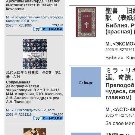
Архетипы авангарда. Каталог
выставки./ текст. И. Вакар, И.
Кочергина.
聖書 旧
訳 (表紙
М., <Государственная Третьяковская
галерея> 200 c. hard
Библия. Р
2025 年 R281006
\29,150
(красная)
М., <ЭКСМО>
2025 年 R275761
Библия. Кн
ミラ・リ
現代人口学百科事典 全2巻 第1
涯、奇蹟
巻 А-Н
Современная
Преподоб
демографическая
энциклопедия. В 2 т. Т.1: А-Н./
чудеса, с
М.М. Агафошин, С.Ю. Аксенова,
главном)
А.Н. Алексеенко и др.; гл. ред.
А.А. Ткаченко.
М., <АСТ> 48
М., <Энциклопедия> 512 c. hard
2026 年 R281318
\26,950
2025 年 R275464
За свое ми