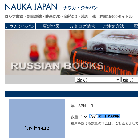
ナウカ・ジャパン
ロシア書籍・新聞雑誌・映画DVD・朗読CD・地図、他 在庫15000タイトル
ナウカジャパン
店舗地図
カタログ請求
ご注文方法
配
年 ISBN R
数量
在庫を超える数量の場合は、ご相談とさせ